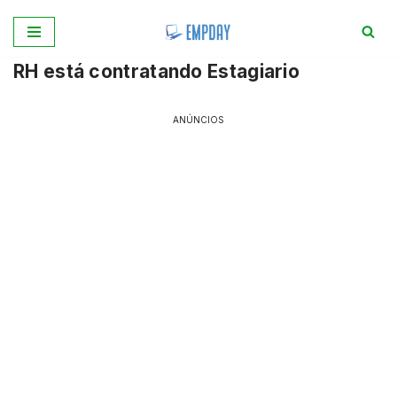
Pular
RH está contratando Estagiario
para
o
conteúdo
ANÚNCIOS