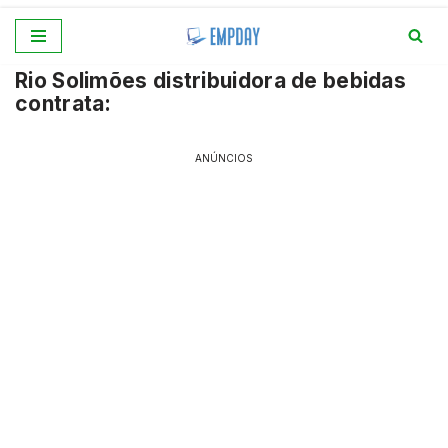
Pular
Rio Solimões distribuidora de bebidas
para
contrata:
o
conteúdo
ANÚNCIOS