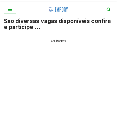
Pular
São diversas vagas disponíveis confira
para
e participe …
o
conteúdo
ANÚNCIOS