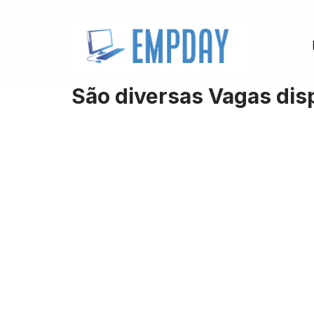
Pular
para
o
São diversas Vagas disp
conteúdo