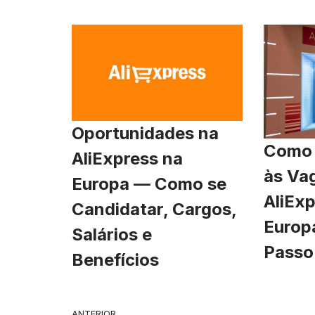
Oportunidades na
Como 
AliExpress na
às Va
Europa — Como se
AliExp
Candidatar, Cargos,
Europ
Salários e
Passo
Benefícios
ANTERIOR