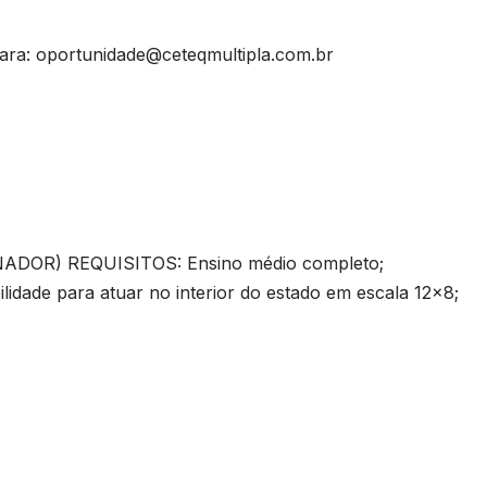
para:
oportunidade@ceteqmultipla.com.br
DOR) REQUISITOS: Ensino médio completo;
idade para atuar no interior do estado em escala 12×8;