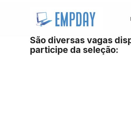
Pular
para
o
São diversas vagas disp
conteúdo
participe da seleção: