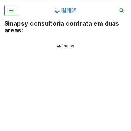
Pular
Sinapsy consultoria contrata em duas
para
areas:
o
conteúdo
ANÚNCIOS