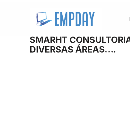
Pular
para
o
SMARHT CONSULTORIA
conteúdo
DIVERSAS ÁREAS….