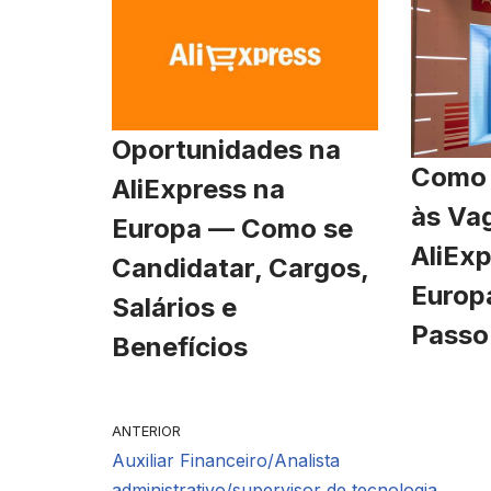
Oportunidades na
Como 
AliExpress na
às Va
Europa — Como se
AliExp
Candidatar, Cargos,
Europ
Salários e
Passo
Benefícios
ANTERIOR
Auxiliar Financeiro/Analista
administrativo/supervisor de tecnologia