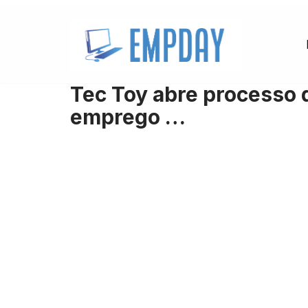
Pular
para
o
Tec Toy abre processo 
conteúdo
emprego …