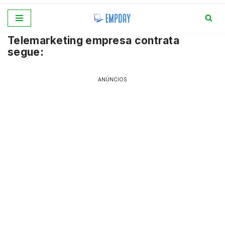
Pular
Telemarketing empresa contrata
para
segue:
o
conteúdo
ANÚNCIOS