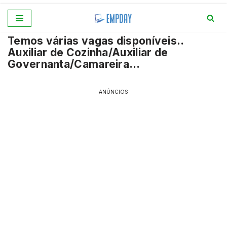
Pular
Temos várias vagas disponíveis..
para
Auxiliar de Cozinha/Auxiliar de
o
Governanta/Camareira…
conteúdo
ANÚNCIOS