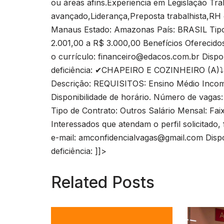
ou áreas afins.Experiencia em Legislação Tra
avançado,Liderança,Preposta trabalhista,RH
Manaus Estado: Amazonas País: BRASIL Tipo d
2.001,00 a R$ 3.000,00 Benefícios Oferecid
o currículo:
financeiro@edacos.com.br
Dispon
deficiência: ✔CHAPEIRO E COZINHEIRO (A)⤵️ 
Descrição: REQUISITOS: Ensino Médio Incomp
Disponibilidade de horário. Número de vag
Tipo de Contrato: Outros Salário Mensal: Fai
Interessados que atendam o perfil solicitado
e-mail:
amconfidencialvagas@gmail.com
Dispo
deficiência: ]]>
Related Posts