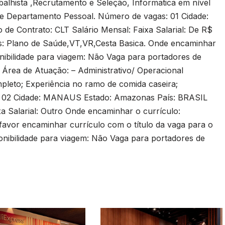
balhista ,Recrutamento e Seleção, Informatica em nível
 e Departamento Pessoal. Número de vagas: 01 Cidade:
e Contrato: CLT Salário Mensal: Faixa Salarial: De R$
os: Plano de Saúde,VT,VR,Cesta Basica. Onde encaminhar
ibilidade para viagem: Não Vaga para portadores de
Área de Atuação: – Administrativo/ Operacional
leto; Experiência no ramo de comida caseira;
as: 02 Cidade: MANAUS Estado: Amazonas País: BRASIL
xa Salarial: Outro Onde encaminhar o currículo:
, favor encaminhar currículo com o título da vaga para o
nibilidade para viagem: Não Vaga para portadores de