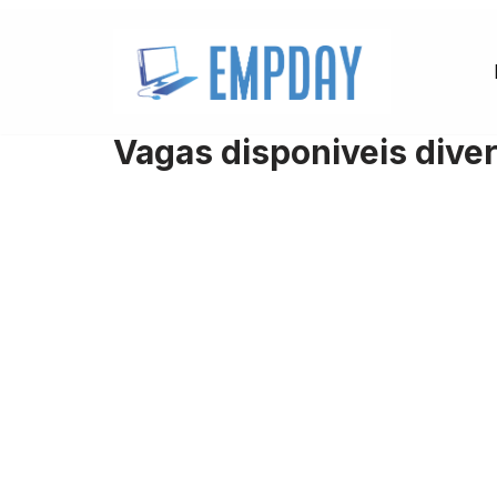
Pular
para
o
Vagas disponiveis diver
conteúdo