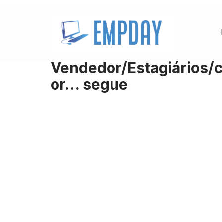
Pular
para
o
Vendedor/Estagiários/
conteúdo
or… segue