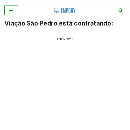
Pular
Viação São Pedro está contratando:
para
o
conteúdo
ANÚNCIOS