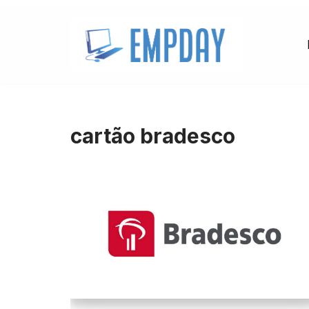
Pular
para
o
conteúdo
cartão bradesco