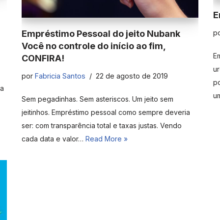
E
p
Empréstimo Pessoal do jeito Nubank
Você no controle do início ao fim,
Em
CONFIRA!
ur
por
Fabricia Santos
22 de agosto de 2019
p
ra
u
Sem pegadinhas. Sem asteriscos. Um jeito sem
jeitinhos. Empréstimo pessoal como sempre deveria
ser: com transparência total e taxas justas. Vendo
cada data e valor…
Read More »