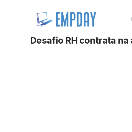
Pular
para
o
Desafio RH contrata na
conteúdo