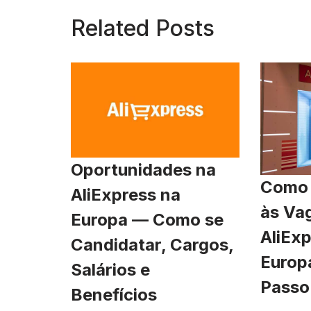
Related Posts
Oportunidades na
Como 
AliExpress na
às Va
Europa — Como se
AliExp
Candidatar, Cargos,
Europ
Salários e
Passo
Benefícios