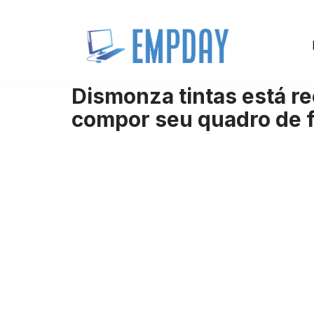
Pular
para
o
Dismonza tintas está re
conteúdo
compor seu quadro de 