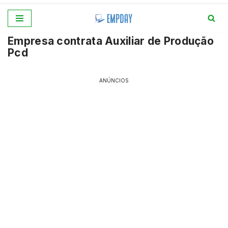
Pular
Empresa contrata Auxiliar de Produção
para
Pcd
o
conteúdo
ANÚNCIOS