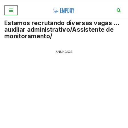
Pular
Estamos recrutando diversas vagas …
para
auxiliar administrativo/Assistente de
o
monitoramento/
conteúdo
ANÚNCIOS