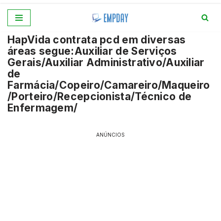
Pular
HapVida contrata pcd em diversas
para
áreas segue:Auxiliar de Serviços
o
Gerais/Auxiliar Administrativo/Auxiliar
conteúdo
de
Farmácia/Copeiro/Camareiro/Maqueiro
/Porteiro/Recepcionista/Técnico de
Enfermagem/
ANÚNCIOS