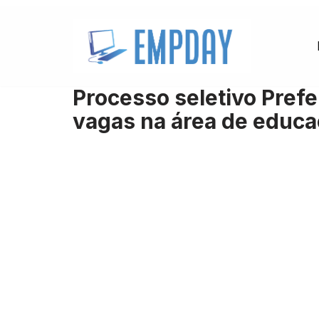
Pular
para
o
Processo seletivo Pref
conteúdo
vagas na área de educ