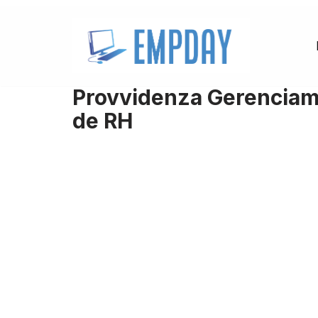
Pular
para
o
Provvidenza Gerenciame
conteúdo
de RH