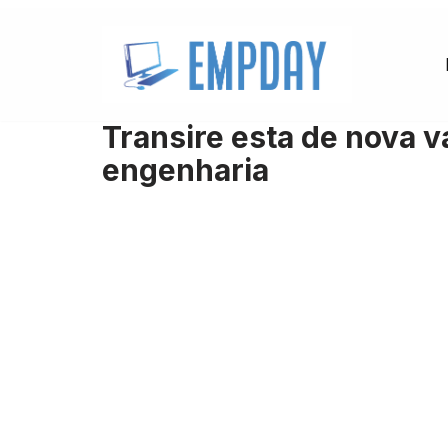
Pular
para
o
Transire esta de nova v
conteúdo
engenharia