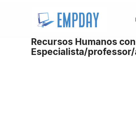
Pular
para
o
Recursos Humanos contr
conteúdo
Especialista/professor