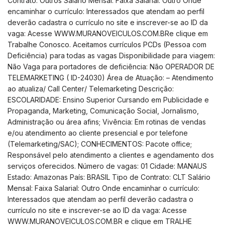
Contrato: Outros Salário Mensal: Faixa Salarial: Outro Onde
encaminhar o currículo: Interessados que atendam ao perfil
deverão cadastra o currículo no site e inscrever-se ao ID da
vaga: Acesse
WWW.MURANOVEICULOS.COM.BRe clique em
Trabalhe Conosco. Aceitamos currículos PCDs (Pessoa com
Deficiência) para todas as vagas Disponibilidade para viagem:
Não Vaga para portadores de deficiência: Não OPERADOR DE
TELEMARKETING ( ID-24030) Área de Atuação: – Atendimento
ao atualiza/ Call Center/ Telemarketing Descrição:
ESCOLARIDADE: Ensino Superior Cursando em Publicidade e
Propaganda, Marketing, Comunicação Social, Jornalismo,
Administração ou área afins; Vivência: Em rotinas de vendas
e/ou atendimento ao cliente presencial e por telefone
(Telemarketing/SAC); CONHECIMENTOS: Pacote office;
Responsável pelo atendimento a clientes e agendamento dos
serviços oferecidos. Número de vagas: 01 Cidade: MANAUS
Estado: Amazonas País: BRASIL Tipo de Contrato: CLT Salário
Mensal: Faixa Salarial: Outro Onde encaminhar o currículo:
Interessados que atendam ao perfil deverão cadastra o
currículo no site e inscrever-se ao ID da vaga: Acesse
WWW.MURANOVEICULOS.COM.BR e clique em TRALHE