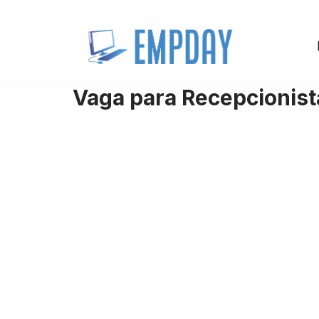
Pular
para
o
Vaga para Recepcionist
conteúdo