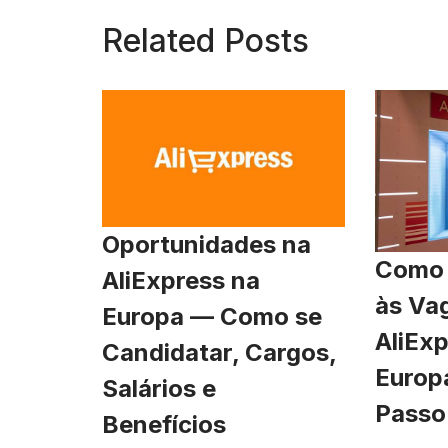
Related Posts
Oportunidades na
Como 
AliExpress na
às Va
Europa — Como se
AliExp
Candidatar, Cargos,
Europ
Salários e
Passo
Benefícios