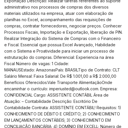
Exportação Descrição: Realizar tarefas referentes ao suporte
administrativo nos processos de compras dos diversos
materiais utilizados na empresa, atuar com elaboração de
planilhas no Excel, acompanhamento das requisições de
compras, contratar fornecedores, negociar preços. Conhecer
Processos Fiscais, Importação e Exportação, liberação de PIN.
Realizar Integração do Sistema de Compras com o Financeiro
e Fiscal. Essencial que possua Excel Avançado, Habilidade
com o Sistema e Proatividade para iniciar um processo de
estruturação do compras. Diferencial: Experiencia na área
Fiscal Número de vagas: 1 Cidade:
MANAUSEstado: AmazonasPaís: BRASILTipo de Contrato: CLT
Salário Mensal: Faixa Salarial: De R$ 1.001,00 a R$ 2.000,00
Benefícios Oferecidos:Vale Transporte AlimentaçãoOnde
encaminhar o currículo:
imperiusted@outlook.com
. Empresa:
CONFIDENCIAL Cargo: ASSISTENTE CONTÁBIL Área de
Atuação: – Contabilidade Descrição: Escritório De
Contabilidade Contrata: ASSISTENTE CONTÁBIL! Requisitos: 1)
CONHECIMENTO DE DÉBITO E CRÉDITO; 2) CONHECIMENTO
EM LANÇAMENTOS CONTÁBEIS; 3) CONHECIMENTO EM
CONCILIAÇÃO BANCÁRIA; 4) DOMÍNIO EM EXCELL; Número de